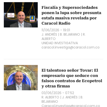
Fiscalía y Supersociedades
ponen la lupa sobre presunta
estafa masiva revelada por
Caracol Radio
11/06/2026 - 19:01
J. ANDRÉS
|
B. BEJARANO
|
R.
ALBERTO
UNIDAD INVESTIGATIVA
caracol.investiga@caracol.com.co
El talentoso señor Tovar: El
empresario que seduce con
falsos contratos de Ecopetrol
y otras firmas
03/06/2026 - 07:52
R. ALBERTO
|
J. ANDRÉS
|
B.
BEJARANO
Caracol.investiga@caracol.com.co