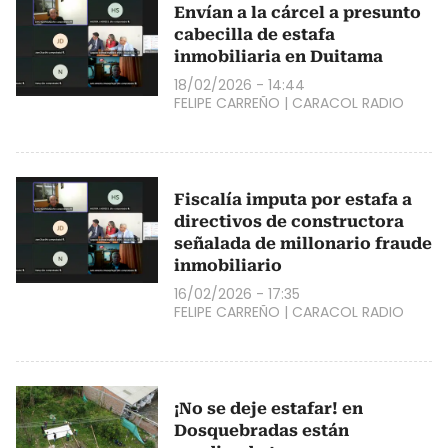
Envían a la cárcel a presunto
cabecilla de estafa
inmobiliaria en Duitama
18/02/2026 - 14:44
FELIPE CARREÑO
|
CARACOL RADIO
Fiscalía imputa por estafa a
directivos de constructora
señalada de millonario fraude
inmobiliario
16/02/2026 - 17:35
FELIPE CARREÑO
|
CARACOL RADIO
¡No se deje estafar! en
Dosquebradas están