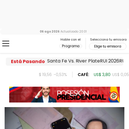
06 ago 2026
Actualizado
20:01
Hable con el
Selecciona tu emisora
Programa
Elige tu emisora
Santa Fe Vs. River Plate
RUI 2026
RUI 
Está Pasando
56
-0,53%
CAFÉ:
US$ 3,80
US$ 0,05
+1,40%
ORO:
$ 40