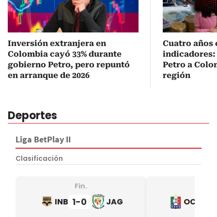
Inversión extranjera en
Cuatro años 
Colombia cayó 33% durante
indicadores:
gobierno Petro, pero repuntó
Petro a Colom
en arranque de 2026
región
Deportes
Liga BetPlay II
Clasificación
Fin.
Fin
1
0
0
INB
JAG
OCA