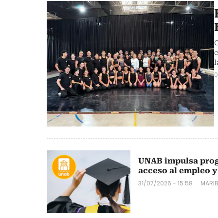
C
c
l
0
UNAB impulsa progr
acceso al empleo 
31/07/2026 - 15:58
MARIB