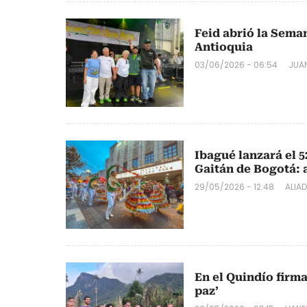
Feid abrió la Seman
Antioquia
03/06/2026 - 06:54
JUA
Ibagué lanzará el 5
Gaitán de Bogotá: a
29/05/2026 - 12:48
ALIA
En el Quindío firma
paz’