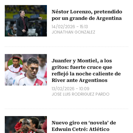
Néstor Lorenzo, pretendido
por un grande de Argentina
14/02/2026 - 15:13
JONATHAN GONZALEZ
Juanfer y Montiel, a los
gritos: fuerte cruce que
reflejó la noche caliente de
River ante Argentinos
13/02/2026 - 10:09
JOSE LUIS RODRIGUEZ PARDO
Nuevo giro en ‘novela’ de
Edwuin Cetré: Atlético