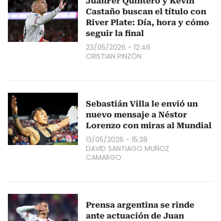
JuanFer Quintero y Kevin
Castaño buscan el título con
River Plate: Día, hora y cómo
seguir la final
23/05/2026 - 12:46
CRISTIAN PINZÓN
Sebastián Villa le envió un
nuevo mensaje a Néstor
Lorenzo con miras al Mundial
13/05/2026 - 15:38
DAVID SANTIAGO MUÑOZ
CAMARGO
Prensa argentina se rinde
ante actuación de Juan