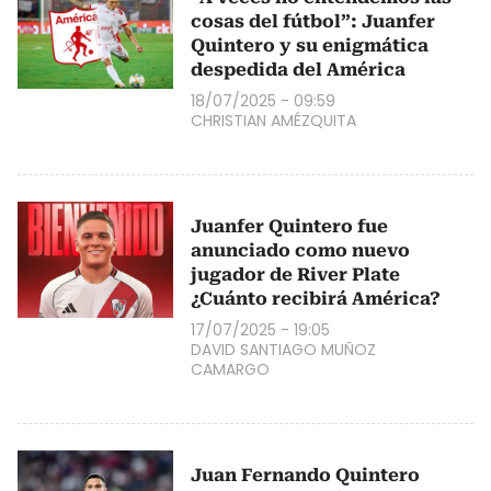
cosas del fútbol”: Juanfer
Quintero y su enigmática
despedida del América
18/07/2025 - 09:59
CHRISTIAN AMÉZQUITA
Juanfer Quintero fue
anunciado como nuevo
jugador de River Plate
¿Cuánto recibirá América?
17/07/2025 - 19:05
DAVID SANTIAGO MUÑOZ
CAMARGO
Juan Fernando Quintero