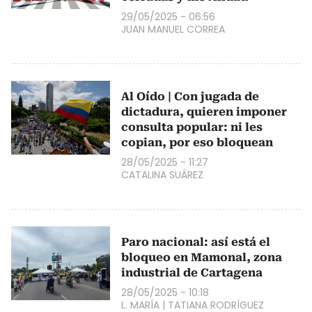
29/05/2025 - 06:56
JUAN MANUEL CORREA
Al Oído | Con jugada de
dictadura, quieren imponer
consulta popular: ni les
copian, por eso bloquean
28/05/2025 - 11:27
CATALINA SUÁREZ
Paro nacional: así está el
bloqueo en Mamonal, zona
industrial de Cartagena
28/05/2025 - 10:18
L. MARÍA
|
TATIANA RODRÍGUEZ