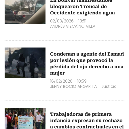
En Bolívar manifestantes
bloquearon Troncal de
Occidente exigiendo agua
02/03/2026 - 18:51
ANDRÉS VIZCAÍNO VILLA
Condenan a agente del Esmad
por lesión que provocó la
pérdida del ojo derecho a una
mujer
16/02/2026 - 10:59
JENNY ROCIO ANGARITA
Justicia
Trabajadoras de primera
infancia expresan su rechazo
a cambios contractuales en el