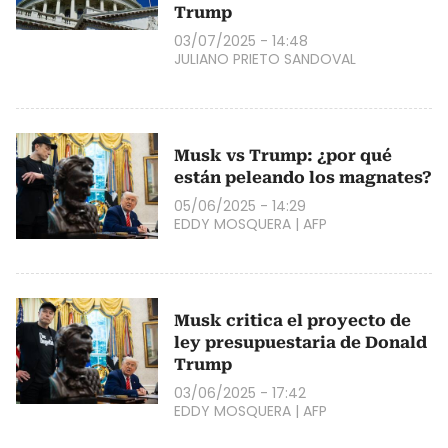
Trump
03/07/2025 - 14:48
JULIANO PRIETO SANDOVAL
Musk vs Trump: ¿por qué
están peleando los magnates?
05/06/2025 - 14:29
EDDY MOSQUERA
|
AFP
Musk critica el proyecto de
ley presupuestaria de Donald
Trump
03/06/2025 - 17:42
EDDY MOSQUERA
|
AFP