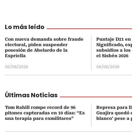
Lo más leído
Con nueva demanda sobre fraude
Puntaje D21 en el
electoral, piden suspender
Significado, expl
posesión de Abelardo de la
subsidios a los q
Espriella
el Sisbén 2026
06/08/2026
06/08/2026
Últimas Noticias
Tom Rahill rompe record de 96
Represa para lle
pitones capturadas en 10 días: “Es
Guajira quedó en 
una terapia para exmilitares”
blanco’ pese a p