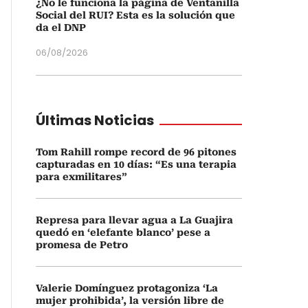
¿No le funciona la página de Ventanilla
Social del RUI? Esta es la solución que
da el DNP
06/08/2026
Últimas Noticias
Tom Rahill rompe record de 96 pitones
capturadas en 10 días: “Es una terapia
para exmilitares”
Represa para llevar agua a La Guajira
quedó en ‘elefante blanco’ pese a
promesa de Petro
Valerie Domínguez protagoniza ‘La
mujer prohibida’, la versión libre de