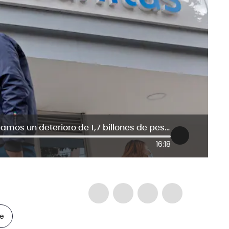
“Sanitas vuelve devastada, encontramos un deterioro de 1,7 billones de pesos”: Presidente de Keralty
16:18
le