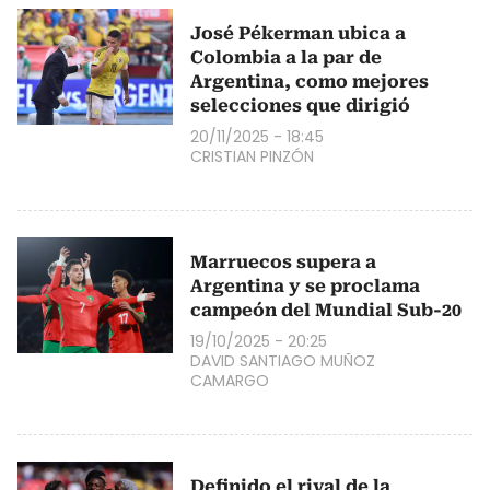
José Pékerman ubica a
Colombia a la par de
Argentina, como mejores
selecciones que dirigió
20/11/2025 - 18:45
CRISTIAN PINZÓN
Marruecos supera a
Argentina y se proclama
campeón del Mundial Sub-20
19/10/2025 - 20:25
DAVID SANTIAGO MUÑOZ
CAMARGO
Definido el rival de la