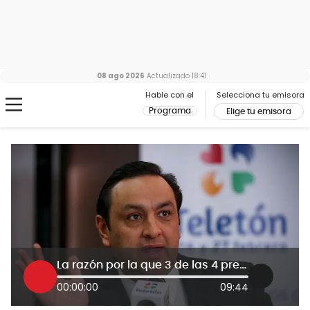
08 ago 2026
Actualizado
18:41
Hable con el
Selecciona tu emisora
Programa
Elige tu emisora
La razón por la que 3 de las 4 presuntas víctimas de Jorge Alfredo Vargas no quieren que haya juicio
00:00:00
09:44