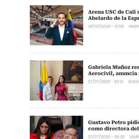
Arena USC de Cali s
Abelardo de la Espr
28/07/2026 - 12:58
MAIR
Gabriela Muñoz res
Aerocivil, anuncia
27/07/2026 - 20:21
ALISS
Gustavo Petro pidi
como directora de
27/07/2026 - 06:20
LAUR