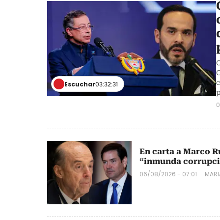
C
G
c
Escuchar
03:32:31
p
0
En carta a Marco R
“inmunda corrupci
06/08/2026 - 07:01
MARI