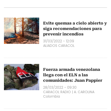
Evite quemas a cielo abierto y
siga recomendaciones para
prevenir incendios
31/03/2022 - 12:09
ALIADOS CARACOL
Fuerza armada venezolana
llega con el ELN a las
comunidades: Juan Pappier
28/03/2022 - 09:30
CARACOL RADIO
|
A. CAROLINA
Colombia