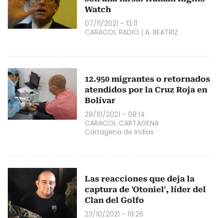
Watch
07/11/2021 - 13:11
CARACOL RADIO
|
A. BEATRIZ
12.950 migrantes o retornados
atendidos por la Cruz Roja en
Bolívar
28/10/2021 - 08:14
CARACOL CARTAGENA
Cartagena de Indias
Las reacciones que deja la
captura de 'Otoniel', líder del
Clan del Golfo
23/10/2021 - 19:26