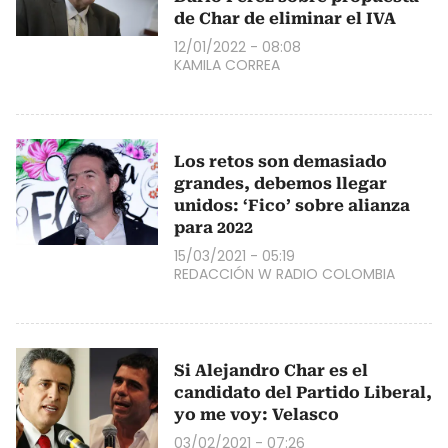
de Char de eliminar el IVA
12/01/2022 - 08:08
KAMILA CORREA
Los retos son demasiado
grandes, debemos llegar
unidos: ‘Fico’ sobre alianza
para 2022
15/03/2021 - 05:19
REDACCIÓN W RADIO COLOMBIA
Si Alejandro Char es el
candidato del Partido Liberal,
yo me voy: Velasco
03/02/2021 - 07:26