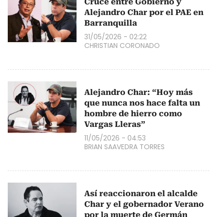
Cruce entre Gobierno y
Alejandro Char por el PAE en
Barranquilla
31/05/2026 - 02:22
CHRISTIAN CORONADO
Alejandro Char: “Hoy más
que nunca nos hace falta un
hombre de hierro como
Vargas Lleras”
11/05/2026 - 04:53
BRIAN SAAVEDRA TORRES
Así reaccionaron el alcalde
Char y el gobernador Verano
por la muerte de Germán