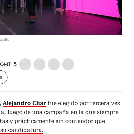
uilla.
GMT-5
le
,
Alejandro Char
fue elegido por tercera vez
la, luego de una campaña en la que siempre
stas y prácticamente sin contendor que
 su candidatura.