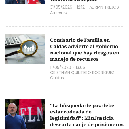
31/05/2026 - 12:12
ADRIÁN TREJOS
Armenia
Comisario de Familia en
Caldas advierte al gobierno
nacional que hay riesgos en
manejo de recursos
11/05/2026 - 13:05
CRISTHIAN QUINTERO RODRÍGUEZ
Caldas
“La búsqueda de paz debe
estar rodeada de
legitimidad”: MinJusticia
descarta canje de prisioneros