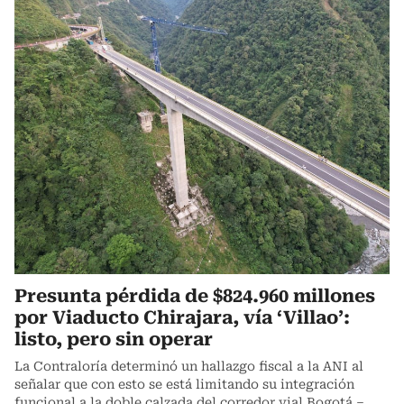
Presunta pérdida de $824.960 millones
por Viaducto Chirajara, vía ‘Villao’:
listo, pero sin operar
La Contraloría determinó un hallazgo fiscal a la ANI al
señalar que con esto se está limitando su integración
funcional a la doble calzada del corredor vial Bogotá –