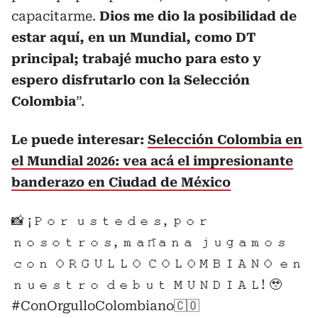
capacitarme.
Dios me dio la posibilidad de
estar aquí, en un Mundial, como DT
principal; trabajé mucho para esto y
espero disfrutarlo con la Selección
Colombia
”.
Le puede interesar:
Selección Colombia en
el Mundial 2026: vea acá el impresionante
banderazo en Ciudad de México
📸 ¡𝙿𝚘𝚛 𝚞𝚜𝚝𝚎𝚍𝚎𝚜, 𝚙𝚘𝚛
𝚗𝚘𝚜𝚘𝚝𝚛𝚘𝚜, 𝚖𝚊𝚗̃𝚊𝚗𝚊 𝚓𝚞𝚐𝚊𝚖𝚘𝚜
𝚌𝚘𝚗 𝙾𝚁𝙶𝚄𝙻𝙻𝙾 𝙲𝙾𝙻𝙾𝙼𝙱𝙸𝙰𝙽𝙾 𝚎𝚗
𝚗𝚞𝚎𝚜𝚝𝚛𝚘 𝚍𝚎𝚋𝚞𝚝 𝙼𝚄𝙽𝙳𝙸𝙰𝙻! 🥹
#ConOrgulloColombiano
🇨🇴