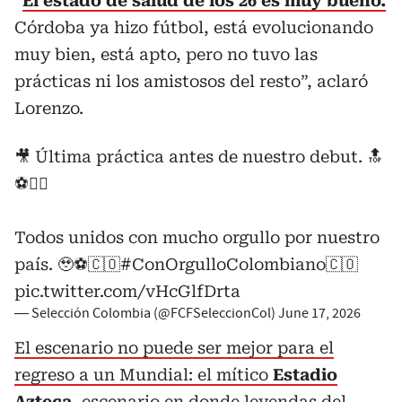
“
El estado de salud de los 26 es muy bueno.
Córdoba ya hizo fútbol, está evolucionando
muy bien, está apto, pero no tuvo las
prácticas ni los amistosos del resto”, aclaró
Lorenzo.
🎥 Última práctica antes de nuestro debut. 🔝
⚽🙂‍↕️
Todos unidos con mucho orgullo por nuestro
país. 🥹⚽🇨🇴
#ConOrgulloColombiano
🇨🇴
pic.twitter.com/vHcGlfDrta
— Selección Colombia (@FCFSeleccionCol)
June 17, 2026
El escenario no puede ser mejor para el
regreso a un Mundial: el mítico
Estadio
Azteca
, escenario en donde leyendas del