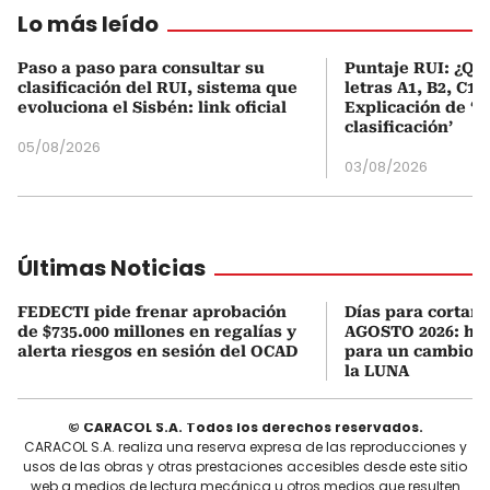
Lo más leído
Paso a paso para consultar su
Puntaje RUI: ¿Qué
clasificación del RUI, sistema que
letras A1, B2, C1 
evoluciona el Sisbén: link oficial
Explicación de ‘
clasificación’
05/08/2026
03/08/2026
Últimas Noticias
FEDECTI pide frenar aprobación
Días para cortars
de $735.000 millones en regalías y
AGOSTO 2026: hor
alerta riesgos en sesión del OCAD
para un cambio d
la LUNA
© CARACOL S.A. Todos los derechos reservados.
CARACOL S.A. realiza una reserva expresa de las reproducciones y
usos de las obras y otras prestaciones accesibles desde este sitio
web a medios de lectura mecánica u otros medios que resulten