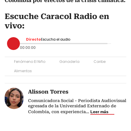
Colombia por efectos de la crisis climática.
Escuche Caracol Radio en
vivo:
Directo
Escucha el audio
00:00:00
Fenómeno El Niño
Ganadería
Caribe
Alimentos
Alisson Torres
Comunicadora Social - Periodista Audiovisual
egresada de la Universidad Externado de
Colombia, con experiencia
...
Leer más