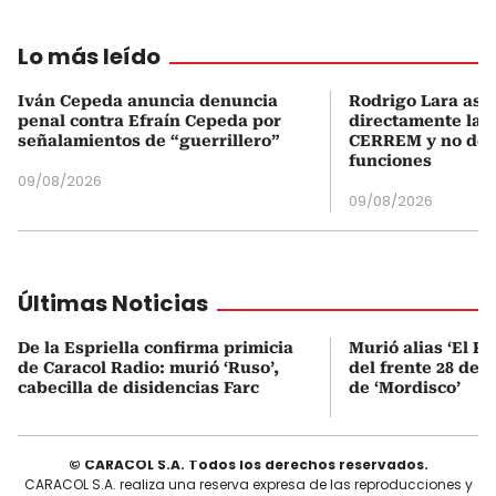
Lo más leído
Iván Cepeda anuncia denuncia
Rodrigo Lara asu
penal contra Efraín Cepeda por
directamente la P
señalamientos de “guerrillero”
CERREM y no del
funciones
09/08/2026
09/08/2026
Últimas Noticias
De la Espriella confirma primicia
Murió alias ‘El Ru
de Caracol Radio: murió ‘Ruso’,
del frente 28 de l
cabecilla de disidencias Farc
de ‘Mordisco’
© CARACOL S.A. Todos los derechos reservados.
CARACOL S.A. realiza una reserva expresa de las reproducciones y