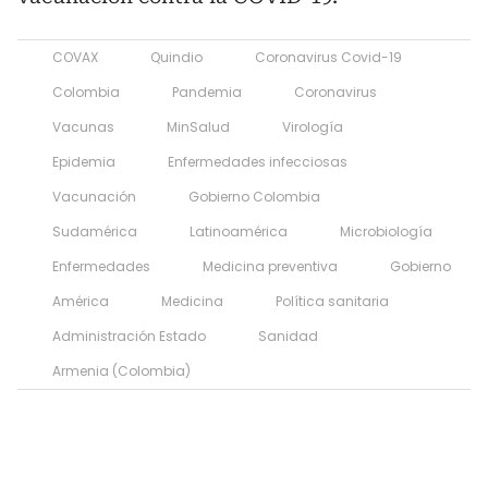
COVAX
Quindio
Coronavirus Covid-19
Colombia
Pandemia
Coronavirus
Vacunas
MinSalud
Virología
Epidemia
Enfermedades infecciosas
Vacunación
Gobierno Colombia
Sudamérica
Latinoamérica
Microbiología
Enfermedades
Medicina preventiva
Gobierno
América
Medicina
Política sanitaria
Administración Estado
Sanidad
Armenia (Colombia)