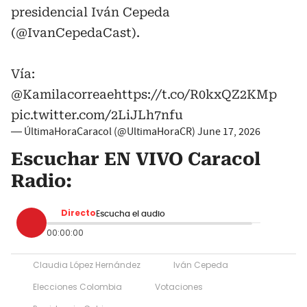
presidencial Iván Cepeda
(
@IvanCepedaCast
).
Vía:
@Kamilacorreae
https://t.co/R0kxQZ2KMp
pic.twitter.com/2LiJLh7nfu
— ÚltimaHoraCaracol (@UltimaHoraCR)
June 17, 2026
Escuchar EN VIVO Caracol
Radio:
Directo
Escucha el audio
00:00:00
Claudia López Hernández
Iván Cepeda
Elecciones Colombia
Votaciones