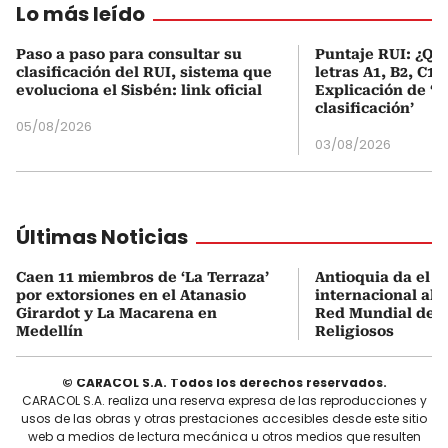
Lo más leído
Paso a paso para consultar su
Puntaje RUI: ¿Qué
clasificación del RUI, sistema que
letras A1, B2, C1 
evoluciona el Sisbén: link oficial
Explicación de ‘
clasificación’
05/08/2026
03/08/2026
Últimas Noticias
Caen 11 miembros de ‘La Terraza’
Antioquia da el s
por extorsiones en el Atanasio
internacional al i
Girardot y La Macarena en
Red Mundial de D
Medellín
Religiosos
© CARACOL S.A. Todos los derechos reservados.
CARACOL S.A. realiza una reserva expresa de las reproducciones y
usos de las obras y otras prestaciones accesibles desde este sitio
web a medios de lectura mecánica u otros medios que resulten