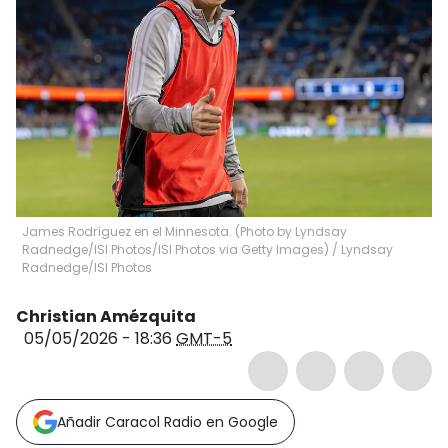
James Rodríguez en el Minnesota. (Photo by Lyndsay
Radnedge/ISI Photos/ISI Photos via Getty Images)
/
Lyndsay
Radnedge/ISI Photos
Christian Amézquita
05/05/2026 - 18:36
GMT-5
Añadir Caracol Radio en Google