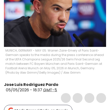
MUNICH, GERMANY - MAY 05: Warren Zaire-Emery of Paris Saint-
Germain speaks to the media during the press conference ahead
of the UEFA Champions League 2025/26 Semi Final Second Leg
match between FC Bayern München and Paris Saint-Germain at
Football Arena Munich on May 05, 2026 in Munich, Germany.
(Photo by Alex Grimm/Getty Images)
/
Alex Grimm
Jose Luis Rodriguez Pardo
05/05/2026 - 18:37
GMT-5