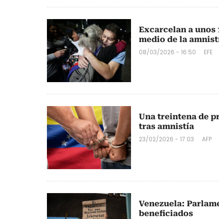
Excarcelan a unos 
medio de la amnist
08/03/2026 - 16:50
EFE
Una treintena de pr
tras amnistía
23/02/2026 - 17:03
AFP
Venezuela: Parlame
beneficiados