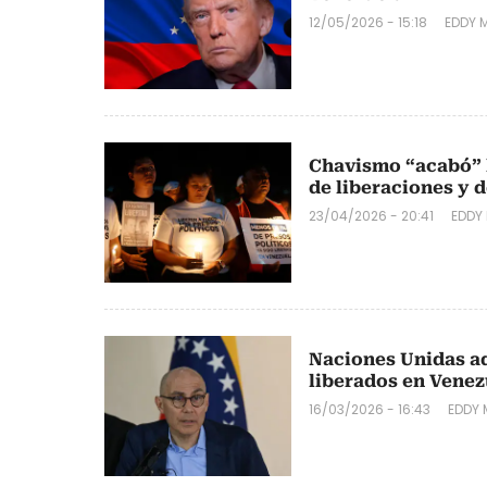
12/05/2026 - 15:18
EDDY 
Chavismo “acabó” l
de liberaciones y 
23/04/2026 - 20:41
EDDY
Naciones Unidas ad
liberados en Venez
16/03/2026 - 16:43
EDDY