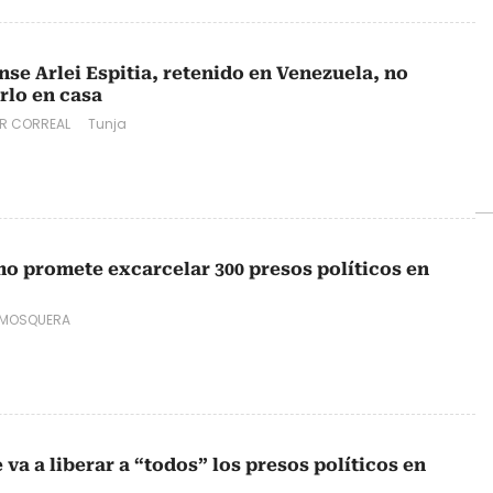
se Arlei Espitia, retenido en Venezuela, no
erlo en casa
R CORREAL
Tunja
o promete excarcelar 300 presos políticos en
 MOSQUERA
a a liberar a “todos” los presos políticos en