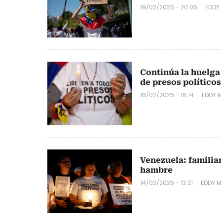
19/02/2026 - 20:05
EDDY
Continúa la huelga
de presos políticos
16/02/2026 - 16:14
EDDY 
Venezuela: familiar
hambre
14/02/2026 - 13:21
EDDY 