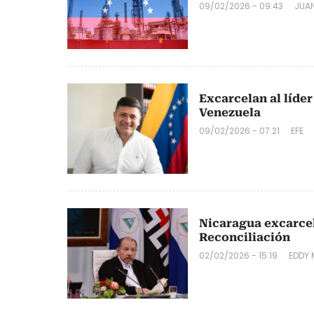
09/02/2026 - 09:43
JUA
Excarcelan al líde
Venezuela
09/02/2026 - 07:21
EFE
Nicaragua excarcel
Reconciliación
02/02/2026 - 15:19
EDDY