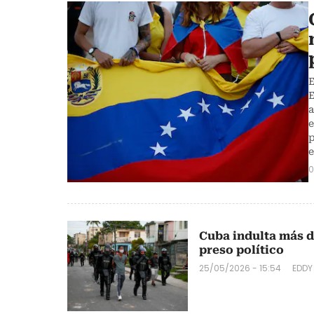
E
E
a
e
p
e
0
Cuba indulta más de
preso político
25/05/2026 - 15:54
EDDY