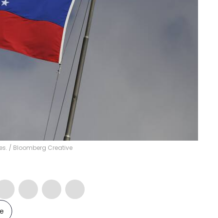
es.
/
Bloomberg Creative
le