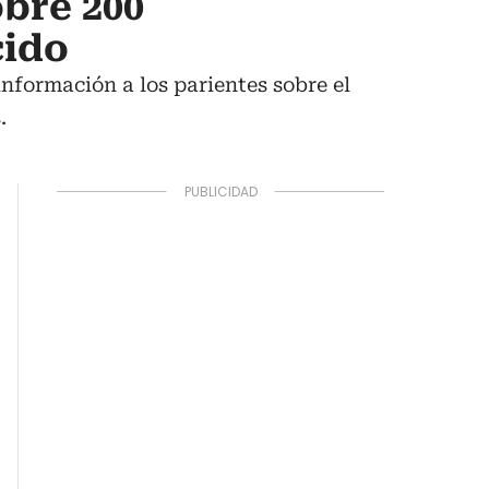
bre 200
cido
información a los parientes sobre el
.