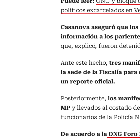
Puede leer:
ONG y bloque o
políticos excarcelados en V
Casanova aseguró que los 
información a los parient
que, explicó, fueron detenid
Ante este hecho,
tres mani
la sede de la Fiscalía par
un reporte oficial.
Posteriormente,
los manifes
MP
y llevados al costado de
funcionarios de la Policía 
De acuerdo a la
ONG Foro 