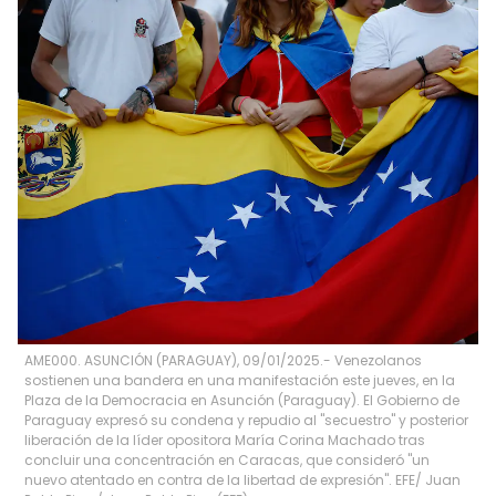
AME000. ASUNCIÓN (PARAGUAY), 09/01/2025.- Venezolanos
sostienen una bandera en una manifestación este jueves, en la
Plaza de la Democracia en Asunción (Paraguay). El Gobierno de
Paraguay expresó su condena y repudio al "secuestro" y posterior
liberación de la líder opositora María Corina Machado tras
concluir una concentración en Caracas, que consideró "un
nuevo atentado en contra de la libertad de expresión". EFE/ Juan