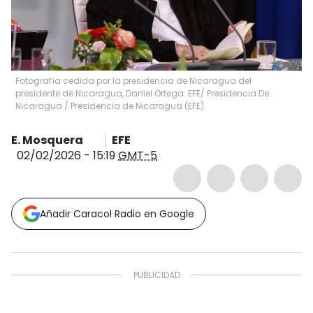
Fotografía cedida por la presidencia de Nicaragua del
presidente de Nicaragua, Daniel Ortega. EFE/ Presidencia De
Nicaragua
/
Presidencia de Nicaragua
(
EFE
)
E. Mosquera
EFE
02/02/2026 - 15:19
GMT-5
Añadir Caracol Radio en Google