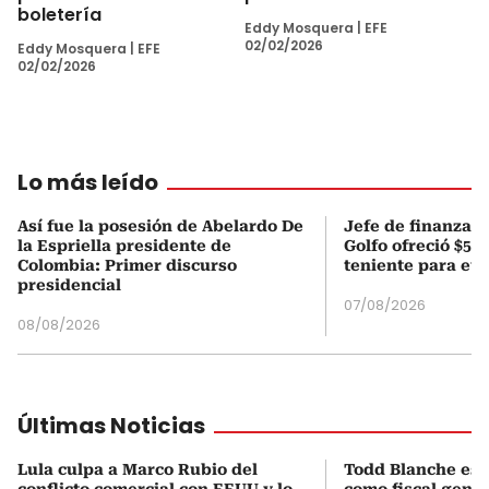
boletería
Eddy Mosquera
|
EFE
02/02/2026
Eddy Mosquera
|
EFE
02/02/2026
Lo más leído
Así fue la posesión de Abelardo De
Jefe de finanzas 
la Espriella presidente de
Golfo ofreció $50
Colombia: Primer discurso
teniente para evi
presidencial
07/08/2026
08/08/2026
Últimas Noticias
Lula culpa a Marco Rubio del
Todd Blanche es 
conflicto comercial con EEUU y lo
como fiscal gene