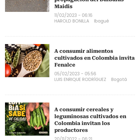
Maidis
11/02/2023 - 06:16
HAROLD BONILLA
Ibagué
A consumir alimentos
cultivados en Colombia invita
Fenalce
05/02/2023 - 05:56
LUIS ENRIQUE RODRÍGUEZ
Bogotá
A consumir cereales y
leguminosas cultivados en
Colombia invitan los
productores
20/11/2022 - 06:21