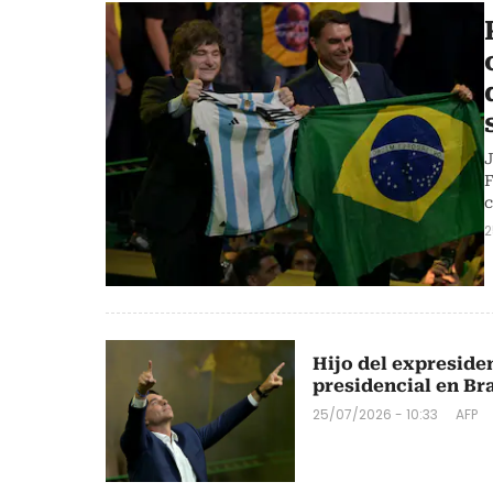
J
F
c
2
Hijo del expreside
presidencial en Bra
25/07/2026 - 10:33
AFP