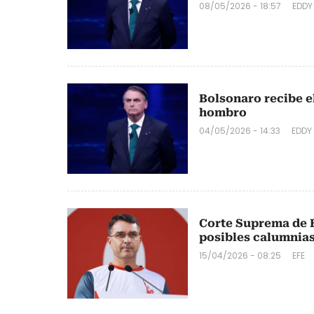
08/05/2026 - 18:57
EDDY
Bolsonaro recibe e
hombro
04/05/2026 - 14:33
EDDY
Corte Suprema de B
posibles calumnias
15/04/2026 - 08:25
EFE