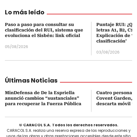
Lo más leído
Paso a paso para consultar su
Puntaje RUI: ¿Qué
clasificación del RUI, sistema que
letras A1, B2, C1 
evoluciona el Sisbén: link oficial
Explicación de ‘
clasificación’
05/08/2026
03/08/2026
Últimas Noticias
MinDefensa de De la Espriella
Cuatro personas 
anunció cambios “sustanciales”
Covent Garden, e
para recuperar la Fuerza Pública
descarta móvil te
© CARACOL S.A. Todos los derechos reservados.
CARACOL S.A. realiza una reserva expresa de las reproducciones y
usos de las obras y otras prestaciones accesibles desde este sitio