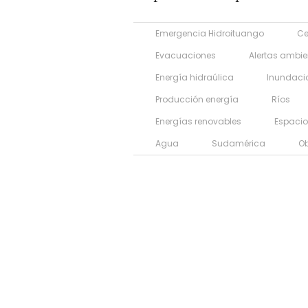
Emergencia Hidroituango
Ce
Evacuaciones
Alertas ambie
Energía hidraúlica
Inundaci
Producción energía
Ríos
Energías renovables
Espacio
Agua
Sudamérica
Ob