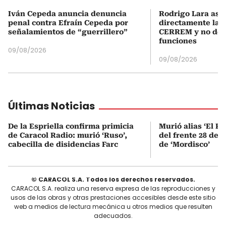
Iván Cepeda anuncia denuncia
Rodrigo Lara asu
penal contra Efraín Cepeda por
directamente la P
señalamientos de “guerrillero”
CERREM y no del
funciones
09/08/2026
09/08/2026
Últimas Noticias
De la Espriella confirma primicia
Murió alias ‘El Ru
de Caracol Radio: murió ‘Ruso’,
del frente 28 de l
cabecilla de disidencias Farc
de ‘Mordisco’
© CARACOL S.A. Todos los derechos reservados.
CARACOL S.A. realiza una reserva expresa de las reproducciones y
usos de las obras y otras prestaciones accesibles desde este sitio
web a medios de lectura mecánica u otros medios que resulten
adecuados.