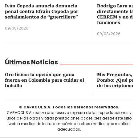
Iván Cepeda anuncia denuncia
Rodrigo Lara asu
penal contra Efraín Cepeda por
directamente la P
señalamientos de “guerrillero”
CERREM y no del
funciones
09/08/2026
09/08/2026
Últimas Noticias
Oro físico: la opción que gana
Mis Preguntas, c
fuerza en Colombia para cuidar el
Pombo: ¿Qué pasó
bolsillo
de las criptomon
© CARACOL S.A. Todos los derechos reservados.
CARACOL S.A. realiza una reserva expresa de las reproducciones y
usos de las obras y otras prestaciones accesibles desde este sitio
web a medios de lectura mecánica u otros medios que resulten
adecuados.