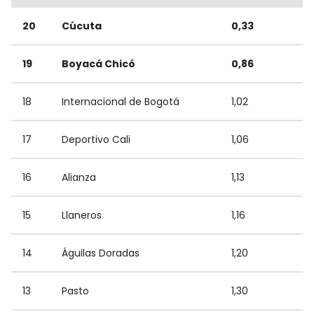
20
Cúcuta
0,33
19
Boyacá Chicó
0,86
18
Internacional de Bogotá
1,02
17
Deportivo Cali
1,06
16
Alianza
1,13
15
Llaneros
1,16
14
Águilas Doradas
1,20
13
Pasto
1,30