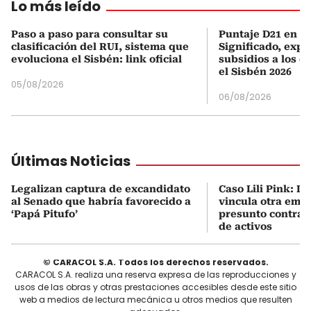
Lo más leído
Paso a paso para consultar su
Puntaje D21 en el
clasificación del RUI, sistema que
Significado, expl
evoluciona el Sisbén: link oficial
subsidios a los q
el Sisbén 2026
05/08/2026
06/08/2026
Últimas Noticias
Legalizan captura de excandidato
Caso Lili Pink: La
al Senado que habría favorecido a
vincula otra emp
‘Papá Pitufo’
presunto contrab
de activos
© CARACOL S.A. Todos los derechos reservados.
CARACOL S.A. realiza una reserva expresa de las reproducciones y
usos de las obras y otras prestaciones accesibles desde este sitio
web a medios de lectura mecánica u otros medios que resulten