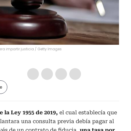
ara impartir justicia
/
Getty Images
le
e la Ley 1955 de 2019,
el cual establecía que
elantara una consulta previa debía pagar al
avés de un contrato de fiducia,
una tasa por