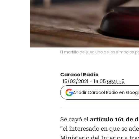
El martillo del juez, uno de los símbolos p
Caracol Radio
15/02/2021 - 14:05
GMT-5
Añadir Caracol Radio en Goog
Se cayó el
artículo 161 de d
"
el interesado en que se ad
Ministerio del Interior a tr