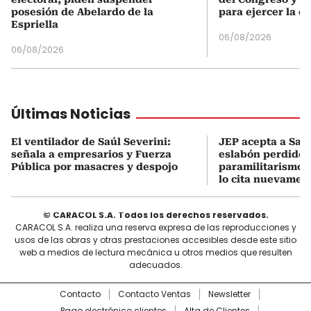
posesión de Abelardo de la
para ejercer la o
Espriella
06/08/2026
06/08/2026
Últimas Noticias
El ventilador de Saúl Severini:
JEP acepta a Saúl
señala a empresarios y Fuerza
eslabón perdido 
Pública por masacres y despojo
paramilitarismo e
lo cita nuevamen
© CARACOL S.A. Todos los derechos reservados.
CARACOL S.A. realiza una reserva expresa de las reproducciones y
usos de las obras y otras prestaciones accesibles desde este sitio
web a medios de lectura mecánica u otros medios que resulten
adecuados.
Contacto
Contacto Ventas
Newsletter
Pago electrónico clientes
Alta de Clientes