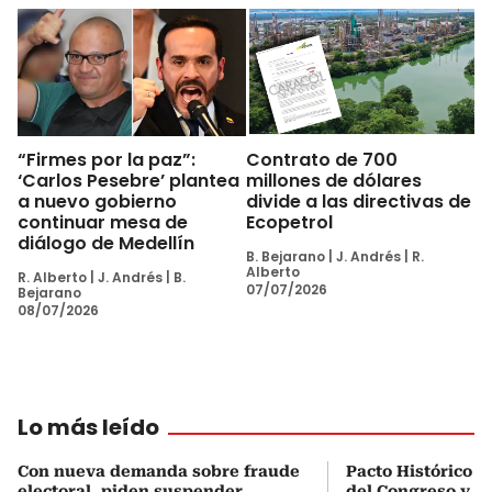
“Firmes por la paz”:
Contrato de 700
‘Carlos Pesebre’ plantea
millones de dólares
a nuevo gobierno
divide a las directivas de
continuar mesa de
Ecopetrol
diálogo de Medellín
B. Bejarano
|
J. Andrés
|
R.
Alberto
R. Alberto
|
J. Andrés
|
B.
07/07/2026
Bejarano
08/07/2026
Lo más leído
Con nueva demanda sobre fraude
Pacto Histórico d
electoral, piden suspender
del Congreso y e