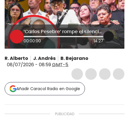
‘Carlos Pesebre’ rompe el silencio sobre el ‘tarimazo’: asegura que los usaron políticamente
00:00:00
14:27
R. Alberto
J. Andrés
B. Bejarano
08/07/2026 - 08:59
GMT-5
Añadir Caracol Radio en Google