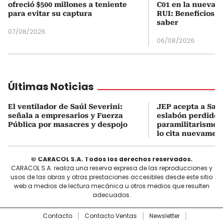
ofreció $500 millones a teniente
C01 en la nueva c
para evitar su captura
RUI: Beneficios y
saber
07/08/2026
06/08/2026
Últimas Noticias
El ventilador de Saúl Severini:
JEP acepta a Saúl
señala a empresarios y Fuerza
eslabón perdido 
Pública por masacres y despojo
paramilitarismo e
lo cita nuevamen
© CARACOL S.A. Todos los derechos reservados.
CARACOL S.A. realiza una reserva expresa de las reproducciones y
usos de las obras y otras prestaciones accesibles desde este sitio
web a medios de lectura mecánica u otros medios que resulten
adecuados.
Contacto
Contacto Ventas
Newsletter