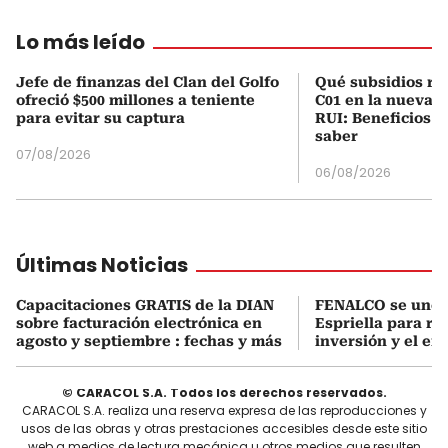
Lo más leído
Jefe de finanzas del Clan del Golfo
Qué subsidios rec
ofreció $500 millones a teniente
C01 en la nueva c
para evitar su captura
RUI: Beneficios y
saber
07/08/2026
06/08/2026
Últimas Noticias
Capacitaciones GRATIS de la DIAN
FENALCO se une 
sobre facturación electrónica en
Espriella para rea
agosto y septiembre : fechas y más
inversión y el em
© CARACOL S.A. Todos los derechos reservados.
CARACOL S.A. realiza una reserva expresa de las reproducciones y
usos de las obras y otras prestaciones accesibles desde este sitio
web a medios de lectura mecánica u otros medios que resulten