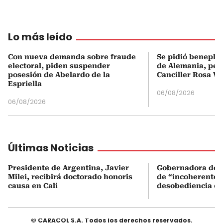
Lo más leído
Con nueva demanda sobre fraude
Se pidió beneplá
electoral, piden suspender
de Alemania, pero
posesión de Abelardo de la
Canciller Rosa Vi
Espriella
06/08/2026
06/08/2026
Últimas Noticias
Presidente de Argentina, Javier
Gobernadora del V
Milei, recibirá doctorado honoris
de “incoherente” 
causa en Cali
desobediencia civ
© CARACOL S.A. Todos los derechos reservados.