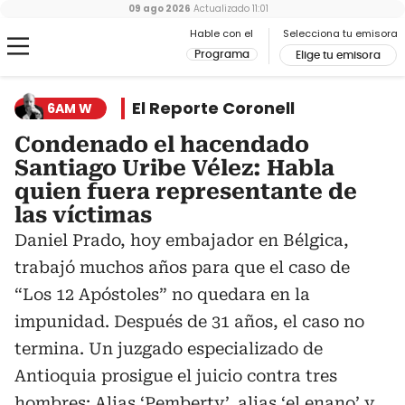
09 ago 2026
Actualizado
11:01
Hable con el
Selecciona tu emisora
Programa
Elige tu emisora
El Reporte Coronell
6AM W
Condenado el hacendado
Santiago Uribe Vélez: Habla
quien fuera representante de
las víctimas
Daniel Prado, hoy embajador en Bélgica,
trabajó muchos años para que el caso de
“Los 12 Apóstoles” no quedara en la
impunidad. Después de 31 años, el caso no
termina. Un juzgado especializado de
Antioquia prosigue el juicio contra tres
hombres: Alias ‘Pemberty’, alias ‘el enano’ y