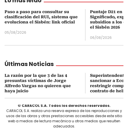
Lo más leído
Paso a paso para consultar su
Puntaje D21 en el
clasificación del RUI, sistema que
Significado, expl
evoluciona el Sisbén: link oficial
subsidios a los q
el Sisbén 2026
05/08/2026
06/08/2026
Últimas Noticias
La razón por la que 3 de las 4
Superintendente 
presuntas víctimas de Jorge
sancionar a Ecope
Alfredo Vargas no quieren que
restringir compe
haya juicio
contrato de helic
© CARACOL S.A. Todos los derechos reservados.
CARACOL S.A. realiza una reserva expresa de las reproducciones y
usos de las obras y otras prestaciones accesibles desde este sitio
web a medios de lectura mecánica u otros medios que resulten
adecuados.