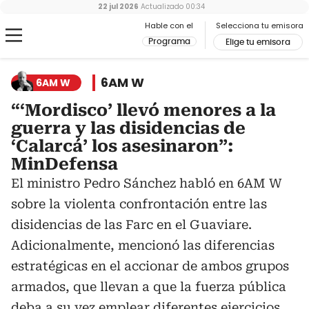
22 jul 2026
Actualizado
00:34
Hable con el
Selecciona tu emisora
Programa
Elige tu emisora
6AM W
6AM W
“‘Mordisco’ llevó menores a la
guerra y las disidencias de
‘Calarcá’ los asesinaron”:
MinDefensa
El ministro Pedro Sánchez habló en 6AM W
sobre la violenta confrontación entre las
disidencias de las Farc en el Guaviare.
Adicionalmente, mencionó las diferencias
estratégicas en el accionar de ambos grupos
armados, que llevan a que la fuerza pública
deba a su vez emplear diferentes ejercicios