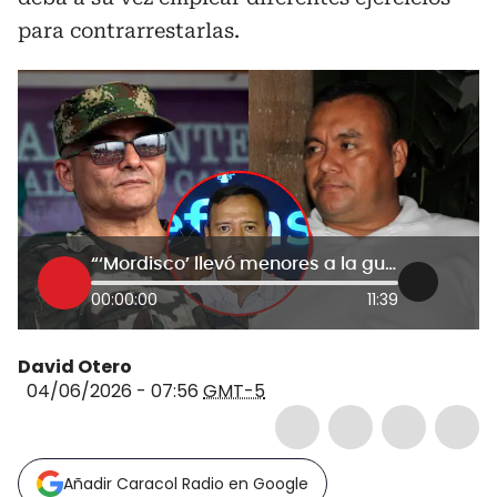
para contrarrestarlas.
“‘Mordisco’ llevó menores a la guerra y las disidencias de ‘Calarcá’ los asesinaron”: MinDefensa
00:00:00
11:39
David Otero
04/06/2026 - 07:56
GMT-5
Añadir Caracol Radio en Google