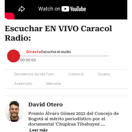
Escuchar EN VIVO Caracol
Radio:
Directo
Escucha el audio
00:00:00
Disidencia de las Farc
Calarcá
Guerra
Asesinato
Menores
David Otero
Premio Álvaro Gómez 2022 del Concejo de
Bogotá al mérito periodístico por el
documental 'Chupkua Tibabuyes'.
...
Leer más