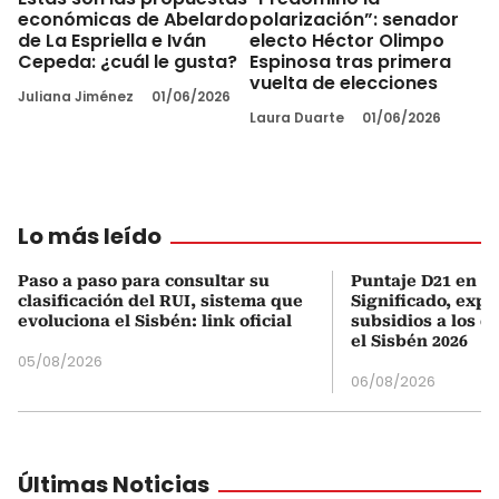
económicas de Abelardo
polarización”: senador
de La Espriella e Iván
electo Héctor Olimpo
Cepeda: ¿cuál le gusta?
Espinosa tras primera
vuelta de elecciones
Juliana Jiménez
01/06/2026
Laura Duarte
01/06/2026
Lo más leído
Paso a paso para consultar su
Puntaje D21 en el
clasificación del RUI, sistema que
Significado, expl
evoluciona el Sisbén: link oficial
subsidios a los q
el Sisbén 2026
05/08/2026
06/08/2026
Últimas Noticias