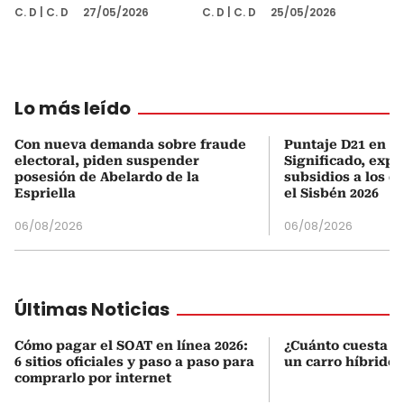
C. D
|
C. D
27/05/2026
C. D
|
C. D
25/05/2026
Lo más leído
Con nueva demanda sobre fraude
Puntaje D21 en el
electoral, piden suspender
Significado, expl
posesión de Abelardo de la
subsidios a los q
Espriella
el Sisbén 2026
06/08/2026
06/08/2026
Últimas Noticias
Cómo pagar el SOAT en línea 2026:
¿Cuánto cuesta r
6 sitios oficiales y paso a paso para
un carro híbrido
comprarlo por internet