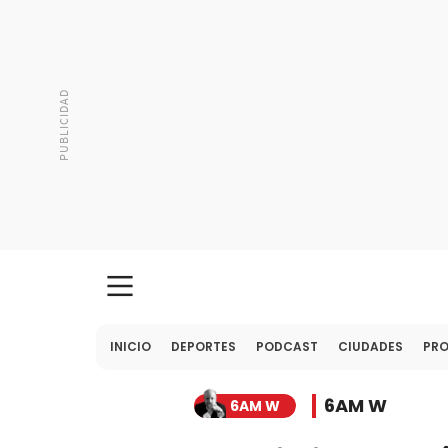
INICIO
DEPORTES
PODCAST
CIUDADES
PR
6AM W
6AM W