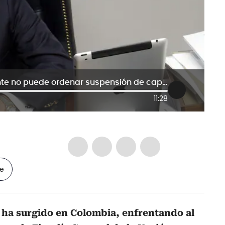
Exministro Gómez Méndez: Presidente no puede ordenar suspensión de capturas sin aval de la Fiscalía
11:28
le
 ha surgido en Colombia, enfrentando al