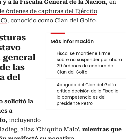
 y a la Fiscalía General de la Nación
, en
de órdenes de capturas del Ejército
GC)
, conocido como Clan del Golfo.
sturas
Más información
stavo
Fiscal se mantiene firme
l general
sobre no suspender por ahora
de las
29 órdenes de captura de
Clan del Golfo
a del
Abogado del Clan del Golfo
critica decisión de la Fiscalía:
la competencia es del
 solicitó la
presidente Petro
es a
fo
, incluyendo
ladieg, alias ‘Chiquito Malo’,
mientras que
ción manifestó su negativa.