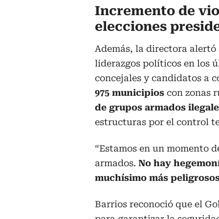
Incremento de viol
elecciones presid
Además, la directora alertó 
liderazgos políticos en los
concejales y candidatos a c
975 municipios
con zonas r
de grupos armados ilegale
estructuras por el control te
“Estamos en un momento de 
armados.
No hay hegemonía 
muchísimo más peligroso
Barrios reconoció que el Go
para garantizar la segurida